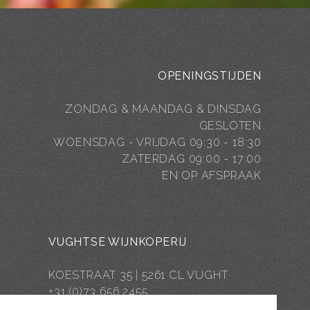
OPENINGSTIJDEN
ZONDAG & MAANDAG & DINSDAG
GESLOTEN
WOENSDAG - VRIJDAG 09:30 - 18:30
ZATERDAG 09:00 - 17:00
EN OP AFSPRAAK
VUGHTSE WIJNKOPERIJ
KOESTRAAT 35 | 5261 CL VUGHT
+31 (0)73 656 2455
INFO@VUGHTSEWIJNKOPERIJ.NL