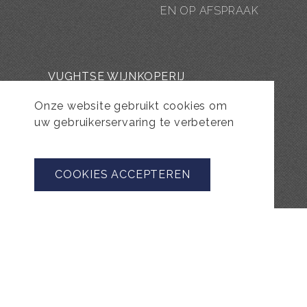
EN OP AFSPRAAK
VUGHTSE WIJNKOPERIJ
Onze website gebruikt cookies om
KOESTRAAT 35 | 5261 CL VUGHT
uw gebruikerservaring te verbeteren
+31 (0)73 656 2455
INFO@VUGHTSEWIJNKOPERIJ.NL
COOKIES ACCEPTEREN