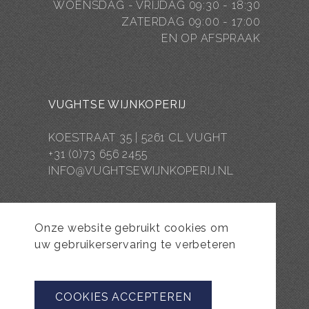
WOENSDAG - VRIJDAG 09:30 - 18:30
ZATERDAG 09:00 - 17:00
EN OP AFSPRAAK
VUGHTSE WIJNKOPERIJ
KOESTRAAT 35 | 5261 CL VUGHT
+31 (0)73 656 2455
INFO@VUGHTSEWIJNKOPERIJ.NL
Onze website gebruikt cookies om
uw gebruikerservaring te verbeteren
COOKIES ACCEPTEREN