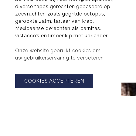
diverse tapas gerechten gebaseerd op
zeevruchten zoals gegrilde octopus,
gerookte zalm, tartaar van krab,
Mexicaanse gerechten als carnitas.
vistacco’s en limoenkip met koriander.
Onze website gebruikt cookies om
uw gebruikerservaring te verbeteren
TERUG NAAR OVERZICHT
COOKIES ACCEPTEREN