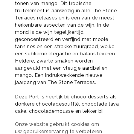
tonen van mango. Dit tropische
fruitelement is aanwezig in alle The Stone
Terraces releases en is een van de meest
herkenbare aspecten van de wijn. In de
mond is de wijn tegelijkertijd
geconcentreerd en verfijnd met mooie
tannines en een strakke zuurgraad, welke
een sublieme elegantie en balans leveren.
Heldere, zwarte smaken worden
aangevuld met een vleugje aardbei en
mango. Een indrukwekkende nieuwe
jaargang van The Stone Terraces.
Deze Port is heerlijk bij choco desserts als
donkere chocoladesoufflé, chocolade lava
cake, chocolademousse en lekker bij
diverse kazen als Nederlandse Romero uit
Onze website gebruikt cookies om
Ijsselstein, Bellavitano Espresso kaas uit
uw gebruikerservaring te verbeteren
Amerika, Shropshire Blue uit Engeland en